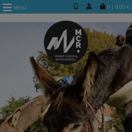
0
|
0,00
€
MENU