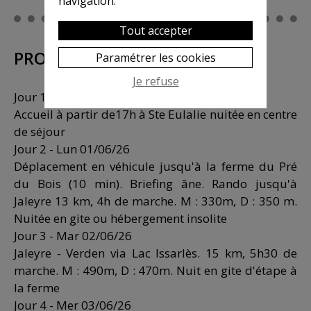
navigation.
Tout accepter
PROGRAMME
Paramétrer les cookies
Je refuse
Jour 1 - Dim 30/05/26
Accueil à partir de17h à Ste Eulalie nuitée en centre
de séjour
Jour 2 - Lun 01/06/26
Déplacement en véhicule jusqu'à la ferme du Pré
du Bois (10 min). Briefing âne. Rando jusqu'à
Jaleyre 13 km, 4h de marche. M : 330m, D : 350 m.
Nuitée en gite ou hébergement insolite
Jour 3 - Mar 02/06/26
Jaleyre - Verden via Lac Issarlès. 15 km, 5h30 de
marche. M : 490m, D : 470m. Nuit en gite d'étape à
la ferme
Jour 4 - Mer 03/06/26