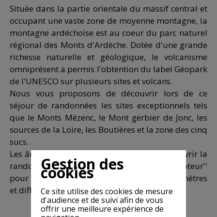
Située dans la partie orientale du massif central et
occupant une vaste zone de moyenne montagne, la
montagne ardéchoise est au coeur du parc naturel
régional des Monts d'Ardèche. Dotée d'une grande
richesse naturelle et géologique, le volcanisme
omniprésent a permis l'obtention du label Géopark
de l'UNESCO sur plusieurs sites et volcans.
Nous vous proposons de découvrir lors de ce
séjour de randonnées les sites exceptionnels tels
que le Monts Mézenc, le Mont gerbier de Jonc, les
sources de la Loire, les Boutières et la zone des cinq
sucs.
Les ânes permettront à vos enfants de découvrir la
Gestion des
randonnée et de jouer le rôle d'un vrai ''moteur''
cookies
pour les stimuler et leur faire oublier les kilomètres
et différentes montées de façon très ludique.
Ce site utilise des cookies de mesure
d'audience et de suivi afin de vous
offrir une meilleure expérience de