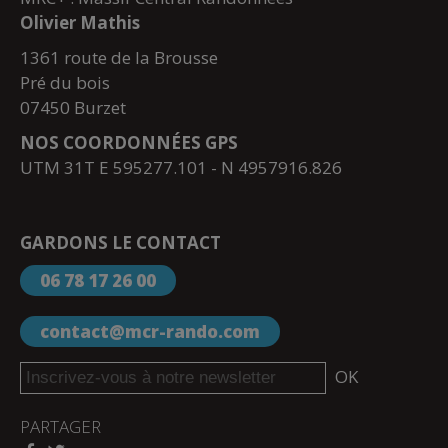
Olivier Mathis
1361 route de la Brousse
Pré du bois
07450 Burzet
NOS COORDONNÉES GPS
UTM 31T E 595277.101 - N 4957916.826
GARDONS LE CONTACT
06 78 17 26 00
contact@mcr-rando.com
OK
PARTAGER