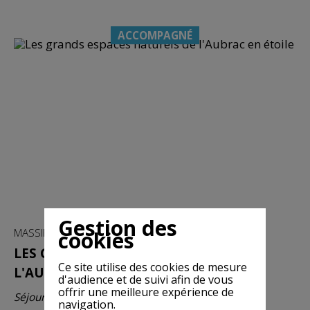
ACCOMPAGNÉ
Gestion des
MASSIF CENTRAL / MONTS D'AUBRAC
cookies
LES GRANDS ESPACES NATURELS DE
Ce site utilise des cookies de mesure
L'AUBRAC EN ÉTOILE
d'audience et de suivi afin de vous
offrir une meilleure expérience de
Séjour 6 jours / 5 nuits / 5 jours de randonnées
navigation.