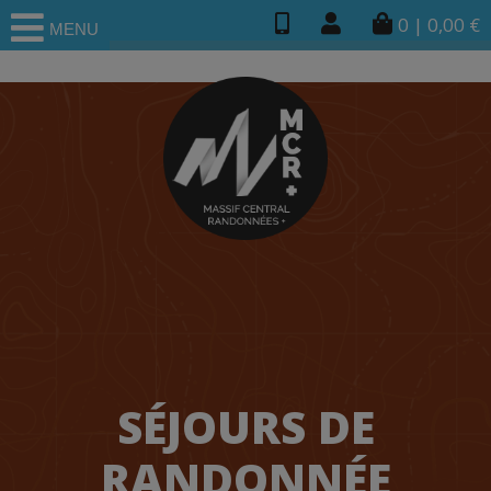
0
|
0,00
€
MENU
SÉJOURS DE
RANDONNÉE