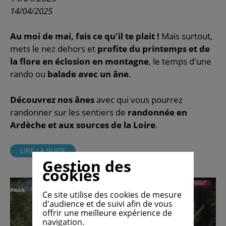
14/04/2025
Au moi de mai, fais ce qu'il te plait !
Mais surtout,
mets le nez dehors et
profite du printemps et de
la flore en éclosion en montagne
, le temps d'une
rando ou
balade avec un âne
.
Découvrez nos ânes
avec qui vous pourrez
randonner sur les sentiers de
randonnée en
Ardèche et aux sources de la Loire
.
LIRE LA SUITE
Gestion des
cookies
Ce site utilise des cookies de mesure
d'audience et de suivi afin de vous
offrir une meilleure expérience de
navigation.