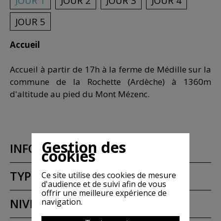
JOUR 1
JOUR 2
JOUR 3
JOUR 4
JOUR 5
Accueil
Accueil à partir de 17h à la ferme de Médille sur la
commune de la Rochette (Ardèche) à 1360m
d'altitude au pied du Mont Mézenc.
Gestion des
INFORMATION RANDONNÉE
cookies
TYPE DE RANDONNÉE
Ce site utilise des cookies de mesure
d'audience et de suivi afin de vous
offrir une meilleure expérience de
NIVEAU
navigation.