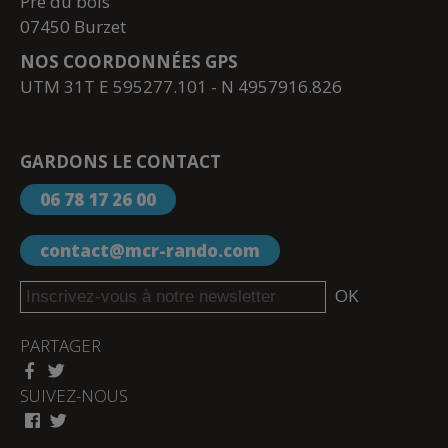
Pré du bois
07450 Burzet
NOS COORDONNÉES GPS
UTM 31T E 595277.101 - N 4957916.826
GARDONS LE CONTACT
06 78 17 26 00
contact@mcr-rando.com
OK
PARTAGER
SUIVEZ-NOUS