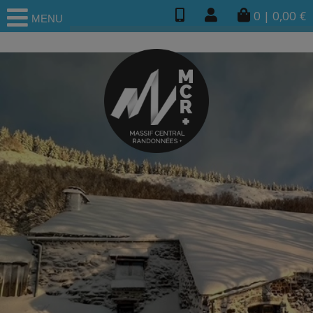
0
|
0,00
€
MENU